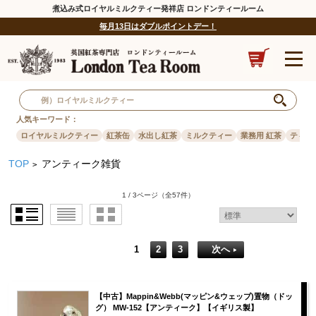
煮込み式ロイヤルミルクティー発祥店 ロンドンティールーム
毎月13日はダブルポイントデー！
人気キーワード：
ロイヤルミルクティー
紅茶缶
水出し紅茶
ミルクティー
業務用 紅茶
ティー
TOP
アンティーク雑貨
>
1 / 3ページ
（全57件）
1
2
3
次へ
【中古】Mappin&Webb(マッピン&ウェッブ)置物（ドッ
グ） MW-152【アンティーク】【イギリス製】