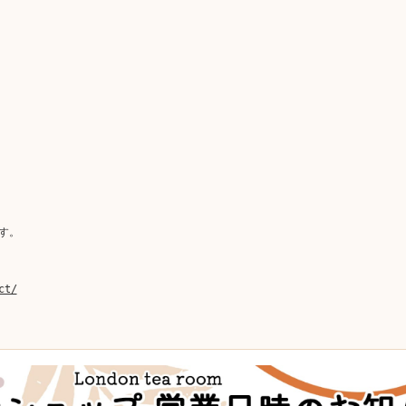
。
す。
ct/