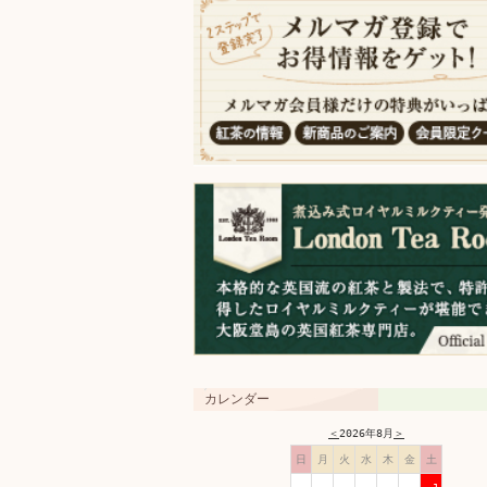
カレンダー
＜
2026年8月
＞
日
月
火
水
木
金
土