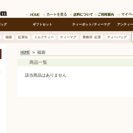
バッグ
ギフトセット
ティーポット/ティーマグ
アンティ
福袋
紅茶缶
ミルクティー
ティーマグ
業務用 紅茶
ティーバッグ
HOME
> 福袋
開く
商品一覧
該当商品はありません