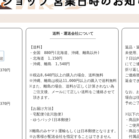
送料・運送会社について
【送料】
返品・
・全国 880円(北海道、沖縄、離島以外)
未使用
・北海道 1,150円
７日以内
・沖縄、離島 1,540円
にてご
折り返
70円
※税込8,640円以上の購入の場合、送料無料
ご連絡
※沖縄、離島は税込11,000円以上の購入で送料無料
返金で
※また、離島の場合、送料が正しく計算されない為
ご注文後、メールにて正しい送料をご連絡させて
なお、
頂きます。
場合は
予めご
70円
【お届け方法】
・宅配便(佐川急便)
※以下
・ゆうパック(日本郵便)
・商品
・ご使
※離島のみヤマト運輸もしくは日本郵便となります。
・商品
※お客様が配送会社を指定することはできません
付属品