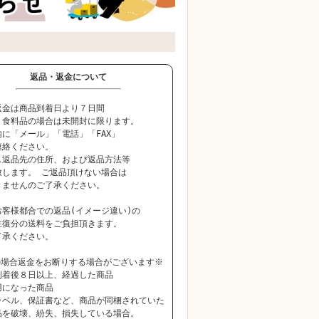
返品・返金について
返金は商品到着日より７日間
、食料品の場合は未開封に限ります。
に「メール」「電話」「FAX」
連絡ください。
し返品先の住所、および返品方法等
致します。 ご返品頂けない場合は
きませんのご了承ください。
お客様都合での返品(イメージ違い)の
往復分の送料をご負担頂きます。
了承ください。
の場合返金をお断りする場合がございます※
到着後８日以上、経過した商品
用になった商品
ラベル、保証書など、商品が同梱されていた
を破壊、紛失、損失している場合。