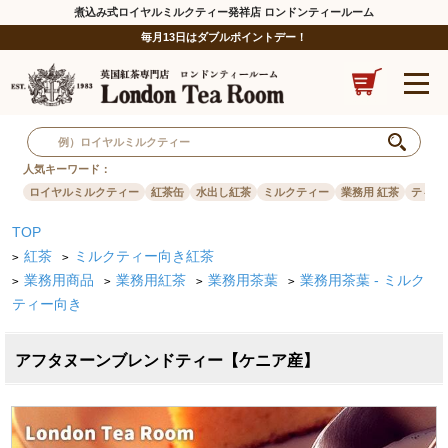
煮込み式ロイヤルミルクティー発祥店 ロンドンティールーム
毎月13日はダブルポイントデー！
人気キーワード：
ロイヤルミルクティー
紅茶缶
水出し紅茶
ミルクティー
業務用 紅茶
ティー
TOP
紅茶
ミルクティー向き紅茶
>
>
業務用商品
業務用紅茶
業務用茶葉
業務用茶葉 - ミルク
>
>
>
>
ティー向き
アフタヌーンブレンドティー【ケニア産】