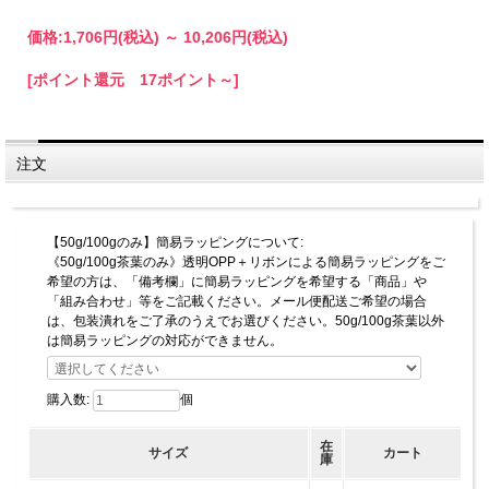
価格:
1,706円
(税込)
～
10,206円
(税込)
[ポイント還元 17ポイント～]
注文
【50g/100gのみ】簡易ラッピングについて:
《50g/100g茶葉のみ》透明OPP＋リボンによる簡易ラッピングをご
希望の方は、「備考欄」に簡易ラッピングを希望する「商品」や
「組み合わせ」等をご記載ください。メール便配送ご希望の場合
は、包装潰れをご了承のうえでお選びください。50g/100g茶葉以外
は簡易ラッピングの対応ができません。
購入数:
個
在
サイズ
カート
庫