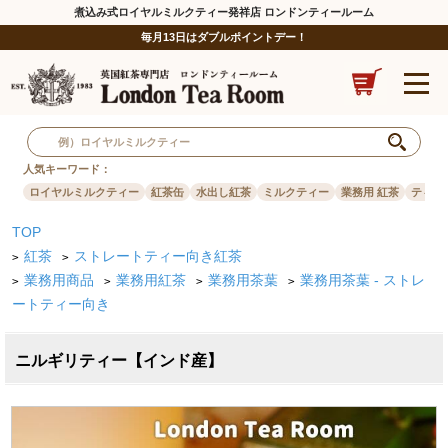
煮込み式ロイヤルミルクティー発祥店 ロンドンティールーム
毎月13日はダブルポイントデー！
人気キーワード：
ロイヤルミルクティー
紅茶缶
水出し紅茶
ミルクティー
業務用 紅茶
ティー
TOP
紅茶
ストレートティー向き紅茶
>
>
業務用商品
業務用紅茶
業務用茶葉
業務用茶葉 - ストレ
>
>
>
>
ートティー向き
ニルギリティー【インド産】