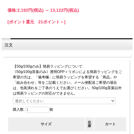
価格:
2,192円
(税込)
～
13,122円
(税込)
[ポイント還元 21ポイント～]
注文
【50g/100gのみ】簡易ラッピングについて:
《50g/100g茶葉のみ》透明OPP＋リボンによる簡易ラッピングをご
希望の方は、「備考欄」に簡易ラッピングを希望する「商品」や
「組み合わせ」等をご記載ください。メール便配送ご希望の場合
は、包装潰れをご了承のうえでお選びください。50g/100g茶葉以外
は簡易ラッピングの対応ができません。
購入数:
個
在
サイズ
カート
庫