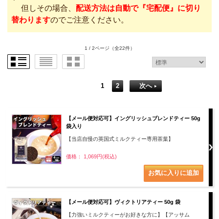
但しその場合、
配送方法は自動で『宅配便』に切り
替わります
のでご注意ください。
1 / 2ページ
（全22件）
1
2
次へ
【メール便対応可】イングリッシュブレンドティー 50g
袋入り
【当店自慢の英国式ミルクティー専用茶葉】
価格： 1,069円(税込)
【メール便対応可】ヴィクトリアティー 50g 袋
【力強いミルクティーがお好きな方に】【アッサム