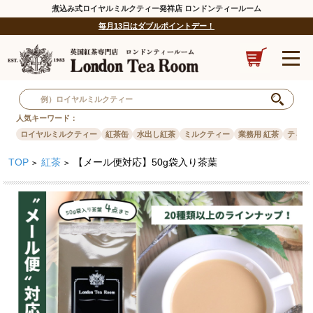
煮込み式ロイヤルミルクティー発祥店 ロンドンティールーム
毎月13日はダブルポイントデー！
人気キーワード：
ロイヤルミルクティー
紅茶缶
水出し紅茶
ミルクティー
業務用 紅茶
ティー
TOP
紅茶
【メール便対応】50g袋入り茶葉
>
>