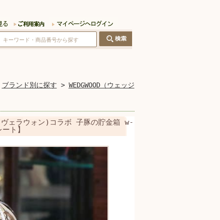
>
ブランド別に探す
>
WEDGWOOD（ウェッジ
NG(ヴェラウォン)コラボ 子豚の貯金箱 w-
レート】