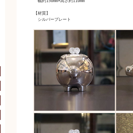
幅約150mm×高さ約110mm
【材質】
シルバープレート
開く
開く
開く
開く
開く
開く