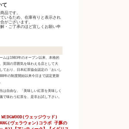
いて
点商品です。
しているため、在庫有りと表示され
場合がございます。
理解・ご了承のほど宜しくお願い申
ームは1983年のオープン以来、本格的
、英国の雰囲気を味わえる店として大
しており、日本紅茶協会認定の「おいし
988年の制度開始以来今日まで認定更新
。
当は自由な、「美味しい紅茶を美味しく
儀で味わう紅茶を、是非お試し下さい。
WEDGWOOD(ウェッジウッド)
 WANG(ヴェラウォン)コラボ 子豚の