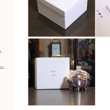
。
す。
ct/