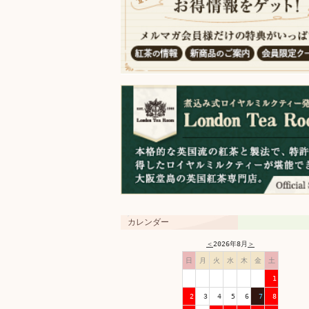
カレンダー
＜
2026年8月
＞
日
月
火
水
木
金
土
1
2
3
4
5
6
7
8