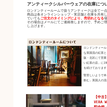
アンティークシルバーウェアの在庫につ
ロンドンティールームで扱うアンティークは全て一
商品は各オンラインショップ・実店舗と在庫を共有
ていても
ご注文のタイミングにより、売切れとなる
その場合はメールにてご連絡致しますので、予めご
し上げます。
ロンドンティール
な英国流の紅茶と
阪・北区にて営業
い紅茶の店」に1
を続けております
堅苦しいようで本
飲む」英国人の流
【中古】
VERA