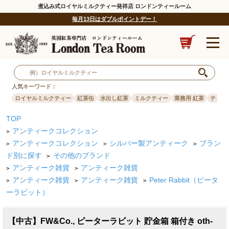
煮込み式ロイヤルミルクティー発祥店 ロンドンティールーム
毎月13日はダブルポイントデー！
人気キーワード：
ロイヤルミルクティー
紅茶缶
水出し紅茶
ミルクティー
業務用 紅茶
ティー
TOP
アンティークコレクション
>
アンティークコレクション
シルバー製アンティーク
ブラン
>
>
>
ド別に探す
その他のブランド
>
アンティーク雑貨
アンティーク雑貨
>
>
アンティーク雑貨
アンティーク雑貨
Peter Rabbit（ピータ
>
>
>
ーラビット）
【中古】FW&Co., ピーターラビット 貯金箱 箱付き oth-