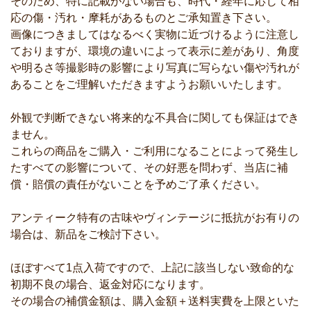
そのため、特に記載がない場合も、時代・経年に応じて相
応の傷・汚れ・摩耗があるものとご承知置き下さい。
画像につきましてはなるべく実物に近づけるように注意し
ておりますが、環境の違いによって表示に差があり、角度
や明るさ等撮影時の影響により写真に写らない傷や汚れが
あることをご理解いただきますようお願いいたします。
外観で判断できない将来的な不具合に関しても保証はでき
ません。
これらの商品をご購入・ご利用になることによって発生し
たすべての影響について、その好悪を問わず、当店に補
償・賠償の責任がないことを予めご了承ください。
アンティーク特有の古味やヴィンテージに抵抗がお有りの
場合は、新品をご検討下さい。
ほぼすべて1点入荷ですので、上記に該当しない致命的な
初期不良の場合、返金対応になります。
その場合の補償金額は、購入金額＋送料実費を上限といた