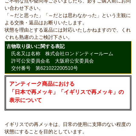
ご不明な点や疑問等ございましたら、必ずご購入前にお問
い合わせ下さい。
「～だと思った」「～だとは思わなかった」という主観に
よる交換・返品はお断りいたします。
状態を理由とする返品には対応いたしかねますので、くれ
ぐれも熟慮の上ご検討下さい。
古物取り扱いに関する表記
氏名又は名称 株式会社ロンドンティールーム
許可公安委員会名 大阪府公安委員会
交付番号 第621022200510号
アンティーク商品における
「日本で再メッキ」「イギリスで再メッキ」の
表示について
イギリスでの再メッキは、日常の使用に支障のない程度の
状態にすることを目的としています。