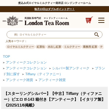
煮込み式ロイヤルミルクティー発祥店 ロンドンティールーム
毎月13日はダブルポイントデー！
人気キーワード：
ロイヤルミルクティー
紅茶缶
水出し紅茶
ミルクティー
業務用 紅茶
ティー
TOP
アンティークコレクション
>
アンティークコレクション
シルバー製アンティーク
ブラン
>
>
>
ド別に探す
Tiffany（ティファニー）
>
アンティーク雑貨
アンティーク雑貨
>
>
【スターリングシルバー】【中古】Tiffany（ティファニ
ー）ピエロ tf-143 箱付き【アンティーク】【イタリア製】
《2025/11/6掲載》