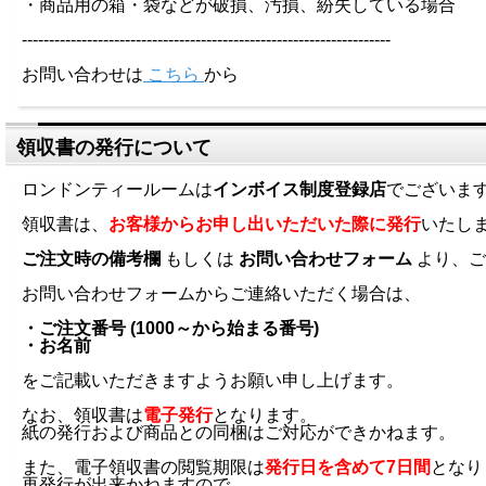
・商品用の箱・袋などが破損、汚損、紛失している場合
--------------------------------------------------------------------
お問い合わせは
こちら
から
領収書の発行について
ロンドンティールームは
インボイス制度登録店
でございま
領収書は、
お客様からお申し出いただいた際に発行
いたし
ご注文時の備考欄
もしくは
お問い合わせフォーム
より、ご
お問い合わせフォームからご連絡いただく場合は、
・ご注文番号 (1000～から始まる番号)
・お名前
をご記載いただきますようお願い申し上げます。
なお、領収書は
電子発行
となります。
紙の発行および商品との同梱はご対応ができかねます。
また、電子領収書の閲覧期限は
発行日を含めて7日間
となり
再発行が出来かねますので、