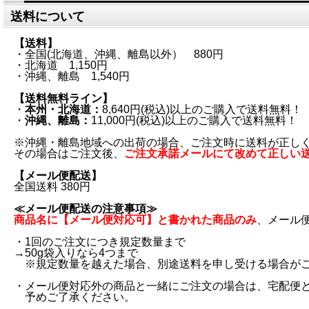
送料について
【送料】
・全国(北海道、沖縄、離島以外） 880円
・北海道 1,150円
・沖縄、離島 1,540円
【送料無料ライン】
・
本州・北海道：
8,640円(税込)以上のご購入で送料無料！
・
沖縄、離島：
11,000円(税込)以上のご購入で送料無料！
※沖縄・離島地域への出荷の場合、ご注文時に送料が正し
その場合はご注文後、
ご注文承諾メールにて改めて正しい
【メール便配送】
全国送料 380円
≪メール便配送の注意事項≫
商品名に【メール便対応可】と書かれた商品のみ
、メール
・1回のご注文につき規定数量まで
→50g袋入りなら4つまで
※規定数量を越えた場合、別途送料を申し受ける場合が
・メール便対応外の商品と一緒にご注文の場合は、宅配便
予めご了承ください。