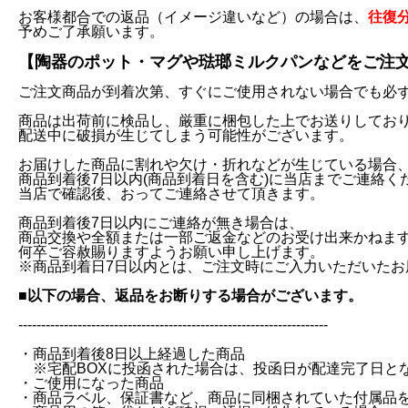
お客様都合での返品（イメージ違いなど）の場合は、
往復
予めご了承願います。
【陶器のポット・マグや琺瑯ミルクパンなどをご注
ご注文商品が到着次第、すぐにご使用されない場合でも必
商品は出荷前に検品し、厳重に梱包した上でお送りしてお
配送中に破損が生じてしまう可能性がございます。
お届けした商品に割れや欠け・折れなどが生じている場合
商品到着後7日以内(商品到着日を含む)に当店までご連絡く
当店で確認後、おってご連絡させて頂きます。
商品到着後7日以内にご連絡が無き場合は、
商品交換や全額または一部ご返金などのお受け出来かねま
何卒ご容赦賜りますようお願い申し上げます。
※商品到着日7日以内とは、ご注文時にご入力いただいたお
■以下の場合、返品をお断りする場合がございます。
--------------------------------------------------------------------
・商品到着後8日以上経過した商品
※宅配BOXに投函された場合は、投函日が配達完了日と
・ご使用になった商品
・商品ラベル、保証書など、商品に同梱されていた付属品