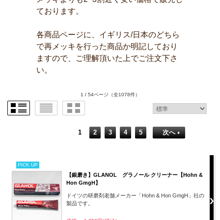
ております。
各商品ページに、イギリス/日本のどちら
で再メッキを行った商品か明記しており
ますので、ご理解頂いた上でご注文下さ
い。
1 / 54ページ
（全1078件）
1
2
3
4
5
次へ
PICK UP
【銀磨き】GLANOL グラノール クリーナー【Hohn &
Hon GmgH】
ドイツの研磨剤老舗メーカー「Hohn & Hon GmgH」社の
製品です。