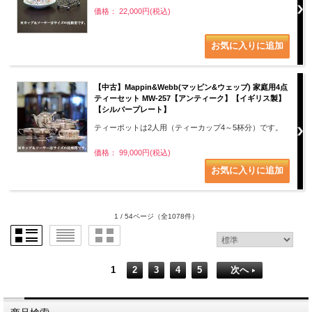
価格： 22,000円(税込)
【中古】Mappin&Webb(マッピン&ウェッブ) 家庭用4点
ティーセット MW-257【アンティーク】【イギリス製】
【シルバープレート】
ティーポットは2人用（ティーカップ4～5杯分）です。
価格： 99,000円(税込)
1 / 54ページ
（全1078件）
1
2
3
4
5
次へ