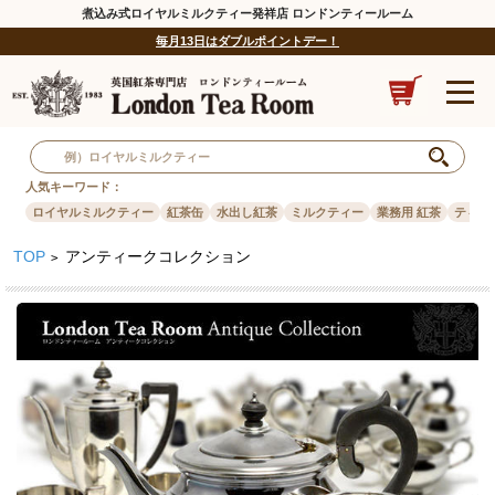
煮込み式ロイヤルミルクティー発祥店 ロンドンティールーム
毎月13日はダブルポイントデー！
人気キーワード：
ロイヤルミルクティー
紅茶缶
水出し紅茶
ミルクティー
業務用 紅茶
ティー
TOP
アンティークコレクション
>