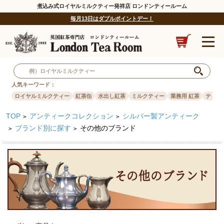
煮込み式ロイヤルミルクティー発祥店 ロンドンティールーム
毎月13日はダブルポイントデー！
人気キーワード：
ロイヤルミルクティー
紅茶缶
水出し紅茶
ミルクティー
業務用 紅茶
ティー
TOP
アンティークコレクション
シルバー製アンティーク
>
>
ブランド別に探す
その他のブランド
>
>