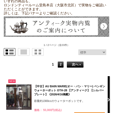
いずれの商品も、
ロンドンティールーム堂島本店（大阪市北区）で実物をご確認い
ただくことができます。
詳しくは、下記バナーよりご確認ください。
1 / 2ページ
（全23件）
1
2
次へ
NEW
【中古】AU BAIN MARIE(オー・バン・マリー) ペンギン
ウォーターポット OTH-28 【アンティーク】【シルバー
プレート】《2026/4/16掲載》
容量約1300ccのウォーターポットです。
価格： 55,000円(税込)