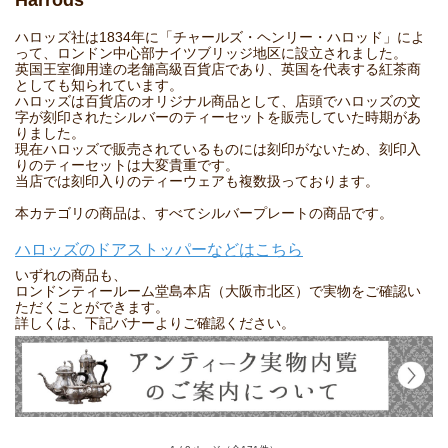
ハロッズ社は1834年に「チャールズ・ヘンリー・ハロッド」によ
って、ロンドン中心部ナイツブリッジ地区に設立されました。
英国王室御用達の老舗高級百貨店であり、英国を代表する紅茶商
としても知られています。
ハロッズは百貨店のオリジナル商品として、店頭でハロッズの文
字が刻印されたシルバーのティーセットを販売していた時期があ
りました。
現在ハロッズで販売されているものには刻印がないため、刻印入
りのティーセットは大変貴重です。
当店では刻印入りのティーウェアも複数扱っております。
本カテゴリの商品は、すべてシルバープレートの商品です。
ハロッズのドアストッパーなどはこちら
いずれの商品も、
ロンドンティールーム堂島本店（大阪市北区）で実物をご確認い
ただくことができます。
詳しくは、下記バナーよりご確認ください。