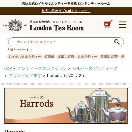
煮込み式ロイヤルミルクティー発祥店 ロンドンティールーム
毎月13日はダブルポイントデー！
人気キーワード：
ロイヤルミルクティー
紅茶缶
水出し紅茶
ミルクティー
業務用 紅茶
ティー
TOP
アンティークコレクション
シルバー製アンティーク
>
>
ブランド別に探す
harrods（ハロッズ）
>
>
Harrods