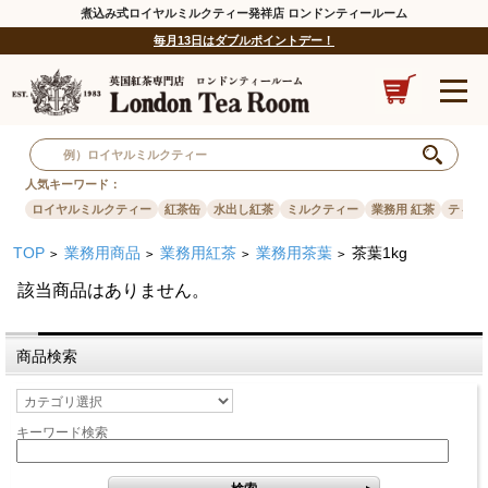
煮込み式ロイヤルミルクティー発祥店 ロンドンティールーム
毎月13日はダブルポイントデー！
人気キーワード：
ロイヤルミルクティー
紅茶缶
水出し紅茶
ミルクティー
業務用 紅茶
ティー
TOP
業務用商品
業務用紅茶
業務用茶葉
茶葉1kg
>
>
>
>
該当商品はありません。
商品検索
キーワード検索