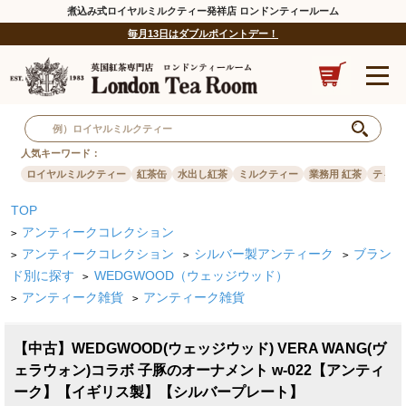
煮込み式ロイヤルミルクティー発祥店 ロンドンティールーム
毎月13日はダブルポイントデー！
人気キーワード：
ロイヤルミルクティー
紅茶缶
水出し紅茶
ミルクティー
業務用 紅茶
ティー
TOP
アンティークコレクション
>
アンティークコレクション
シルバー製アンティーク
ブラン
>
>
>
ド別に探す
WEDGWOOD（ウェッジウッド）
>
アンティーク雑貨
アンティーク雑貨
>
>
【中古】WEDGWOOD(ウェッジウッド) VERA WANG(ヴ
ェラウォン)コラボ 子豚のオーナメント w-022【アンティ
ーク】【イギリス製】【シルバープレート】