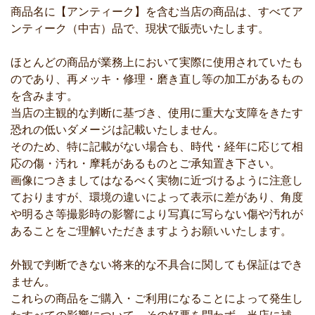
商品名に【アンティーク】を含む当店の商品は、すべてア
ンティーク（中古）品で、現状で販売いたします。
ほとんどの商品が業務上において実際に使用されていたも
のであり、再メッキ・修理・磨き直し等の加工があるもの
を含みます。
当店の主観的な判断に基づき、使用に重大な支障をきたす
恐れの低いダメージは記載いたしません。
そのため、特に記載がない場合も、時代・経年に応じて相
応の傷・汚れ・摩耗があるものとご承知置き下さい。
画像につきましてはなるべく実物に近づけるように注意し
ておりますが、環境の違いによって表示に差があり、角度
や明るさ等撮影時の影響により写真に写らない傷や汚れが
あることをご理解いただきますようお願いいたします。
外観で判断できない将来的な不具合に関しても保証はでき
ません。
これらの商品をご購入・ご利用になることによって発生し