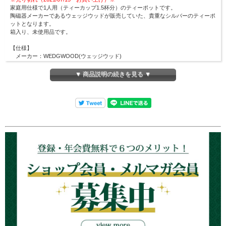
家庭用仕様で1人用（ティーカップ1.5杯分）のティーポットです。
陶磁器メーカーであるウェッジウッドが販売していた、貴重なシルバーのティーポ
ットとなります。
箱入り、未使用品です。
【仕様】
メーカー：WEDGWOOD(ウェッジウッド)
【サイズ】
▼ 商品説明の続きを見る ▼
ティーポット：幅約170mm×高さ約105mm
容量約350cc
⇒
他のWEDGWOODの商品も見る
アンティークシルバーウェアの在庫について
ロンドンティールームで扱うアンティークは全て一点商品です。
商品は各オンラインショップ・実店舗と在庫を共有しているため、在庫有りと表示
されていても
ご注文のタイミングにより、売切れとなる
場合がございます。
その場合はメールにてご連絡致しますので、予めご理解・ご了承のほど宜しくお願
い申し上げます。