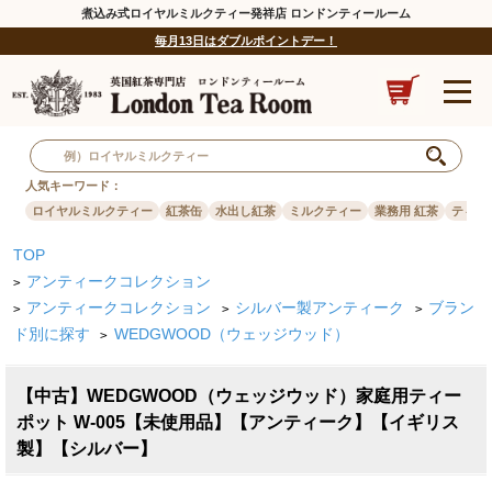
煮込み式ロイヤルミルクティー発祥店 ロンドンティールーム
毎月13日はダブルポイントデー！
人気キーワード：
ロイヤルミルクティー
紅茶缶
水出し紅茶
ミルクティー
業務用 紅茶
ティー
TOP
アンティークコレクション
>
アンティークコレクション
シルバー製アンティーク
ブラン
>
>
>
ド別に探す
WEDGWOOD（ウェッジウッド）
>
【中古】WEDGWOOD（ウェッジウッド）家庭用ティー
ポット W-005【未使用品】【アンティーク】【イギリス
製】【シルバー】