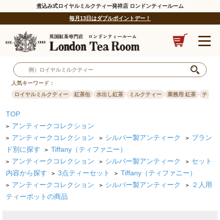
煮込み式ロイヤルミルクティー発祥店 ロンドンティールーム
毎月13日はダブルポイントデー！
人気キーワード：
ロイヤルミルクティー
紅茶缶
水出し紅茶
ミルクティー
業務用 紅茶
ティー
TOP
アンティークコレクション
>
アンティークコレクション
シルバー製アンティーク
ブラン
>
>
>
ド別に探す
Tiffany（ティファニー）
>
アンティークコレクション
シルバー製アンティーク
セット
>
>
>
内容から探す
3点ティーセット
Tiffany（ティファニー）
>
>
アンティークコレクション
シルバー製アンティーク
２人用
>
>
>
ティーポットの商品