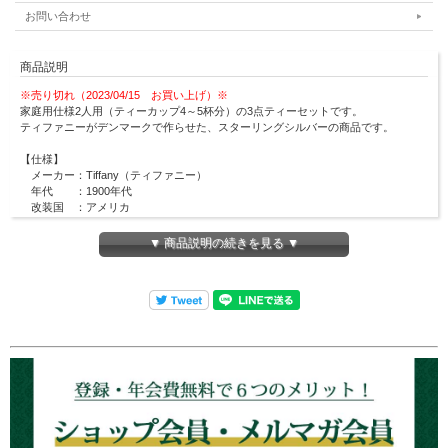
お問い合わせ
商品説明
※売り切れ（2023/04/15 お買い上げ）※
家庭用仕様2人用（ティーカップ4～5杯分）の3点ティーセットです。
ティファニーがデンマークで作らせた、スターリングシルバーの商品です。
【仕様】
メーカー：Tiffany（ティファニー）
年代 ：1900年代
改装国 ：アメリカ
【セット内容】
▼ 商品説明の続きを見る ▼
ティーポット ：幅約230mm×高さ約220mm
容量約800cc
ミルクポット ：幅約 95mm×高さ約 80mm
シュガーポット：幅約 65mm×高さ約 55mm
⇒
他のTiffanyの商品も見る
アンティークシルバーウェアの在庫について
ロンドンティールームで扱うアンティークは全て一点商品です。