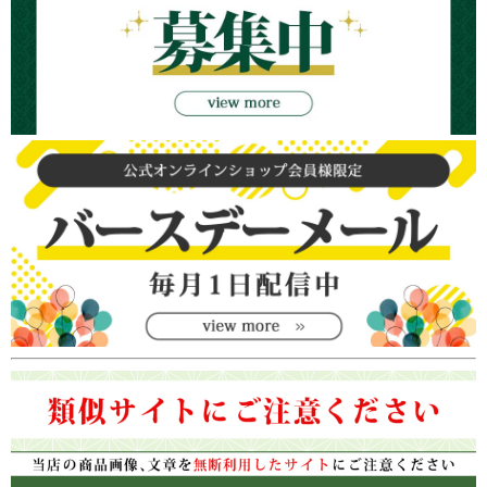
商品は各オンラインショップ・実店舗と在庫を共有しているため、在庫有りと表示
されていても
ご注文のタイミングにより、売切れとなる
場合がございます。
その場合はメールにてご連絡致しますので、予めご理解・ご了承のほど宜しくお願
い申し上げます。
Tiffanyのアンティークについて
ロンドンティールームのTiffanyのアンティークシルバーウェアは
すべて、個人のイ
ニシャルが入っていない商品
を取り扱っております。
Tiffanyのシルバーウェアは、贈答用として贈り先の方のイニシャルを彫刻すること
がたいへん流行しておりました。
現在市場に出回っているTiffanyのシルバーウェアは、ほとんどの商品の側面にイニ
シャルが入っており、贈り先のイニシャルが入っていないものは殆ど市場に出てい
ません。
ロンドンティールームはTiffanyがシルバーウェアを製造していた当時から、少しず
つシルバーウェアをコレクションしておりました。
そのため、現在ではなかなか手に入らないイニシャルなしの商品をお取り扱いして
おります。