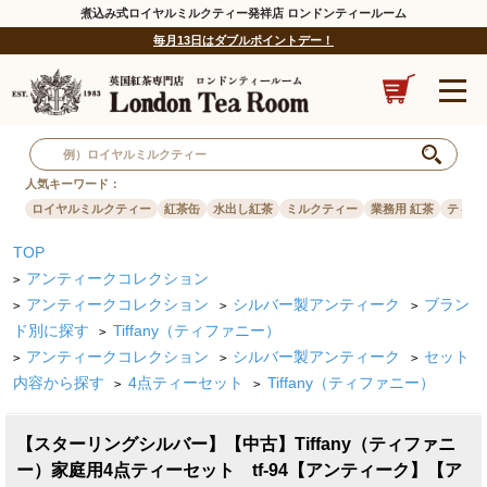
煮込み式ロイヤルミルクティー発祥店 ロンドンティールーム
毎月13日はダブルポイントデー！
人気キーワード：
ロイヤルミルクティー
紅茶缶
水出し紅茶
ミルクティー
業務用 紅茶
ティー
TOP
アンティークコレクション
>
アンティークコレクション
シルバー製アンティーク
ブラン
>
>
>
ド別に探す
Tiffany（ティファニー）
>
アンティークコレクション
シルバー製アンティーク
セット
>
>
>
内容から探す
4点ティーセット
Tiffany（ティファニー）
>
>
【スターリングシルバー】【中古】Tiffany（ティファニ
ー）家庭用4点ティーセット tf-94【アンティーク】【ア