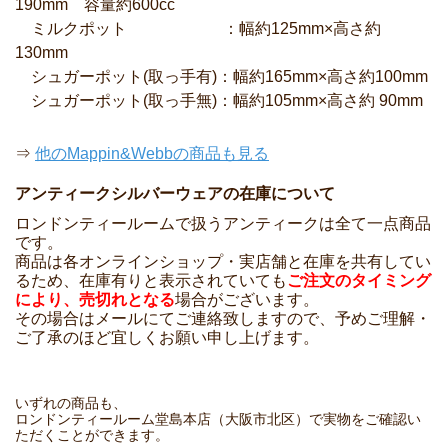
190mm 容量約600cc
ミルクポット ：幅約125mm×高さ約
130mm
シュガーポット(取っ手有)：幅約165mm×高さ約100mm
シュガーポット(取っ手無)：幅約105mm×高さ約 90mm
⇒
他のMappin&Webbの商品も見る
アンティークシルバーウェアの在庫について
ロンドンティールームで扱うアンティークは全て一点商品
です。
商品は各オンラインショップ・実店舗と在庫を共有してい
るため、在庫有りと表示されていても
ご注文のタイミング
により、売切れとなる
場合がございます。
その場合はメールにてご連絡致しますので、予めご理解・
ご了承のほど宜しくお願い申し上げます。
いずれの商品も、
ロンドンティールーム堂島本店（大阪市北区）で実物をご確認い
ただくことができます。