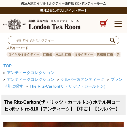
煮込み式ロイヤルミルクティー発祥店 ロンドンティールーム
毎月13日はダブルポイントデー！
人気キーワード：
ロイヤルミルクティー
紅茶缶
水出し紅茶
ミルクティー
業務用 紅茶
ティー
TOP
アンティークコレクション
>
アンティークコレクション
シルバー製アンティーク
ブラン
>
>
>
ド別に探す
The Ritz-Carlton(ザ・リッツ・カールトン)
>
The Ritz-Carlton(ザ・リッツ・カールトン) ホテル用コー
ヒ-ポット rc-510【アンティーク】【中古】【シルバー】