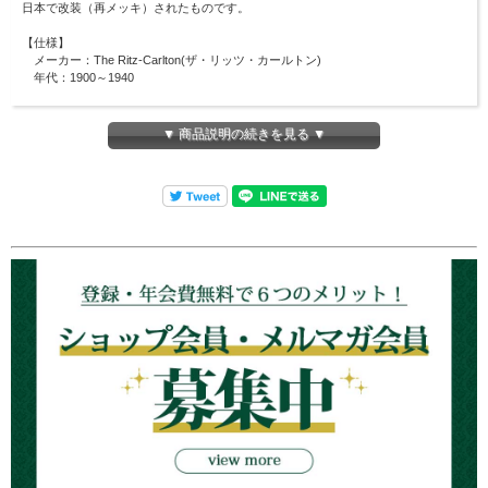
日本で改装（再メッキ）されたものです。
【仕様】
メーカー：The Ritz-Carlton(ザ・リッツ・カールトン)
年代：1900～1940
【サイズ】
コーヒーポット： 幅約170mm×高さ約120mm 容量380cc
▼ 商品説明の続きを見る ▼
⇒
他のThe Ritz-Carltonの商品も見る
アンティークシルバーウェアの在庫について
ロンドンティールームで扱うアンティークは全て一点商品です。
商品は各オンラインショップ・実店舗と在庫を共有しているため、在庫有りと表示
されていても
ご注文のタイミングにより、売切れとなる
場合がございます。
その場合はメールにてご連絡致しますので、予めご理解・ご了承のほど宜しくお願
い申し上げます。