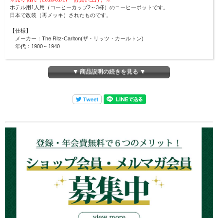
ホテル用1人用（コーヒーカップ2～3杯）のコーヒーポットです。
日本で改装（再メッキ）されたものです。
【仕様】
メーカー：The Ritz-Carlton(ザ・リッツ・カールトン)
年代：1900～1940
【サイズ】
コーヒーポット： 幅約160mm×高さ約130mm 容量380cc
▼ 商品説明の続きを見る ▼
⇒
他のThe Ritz-Carltonの商品も見る
アンティークシルバーウェアの在庫について
ロンドンティールームで扱うアンティークは全て一点商品です。
商品は各オンラインショップ・実店舗と在庫を共有しているため、在庫有りと表示
されていても
ご注文のタイミングにより、売切れとなる
場合がございます。
その場合はメールにてご連絡致しますので、予めご理解・ご了承のほど宜しくお願
い申し上げます。