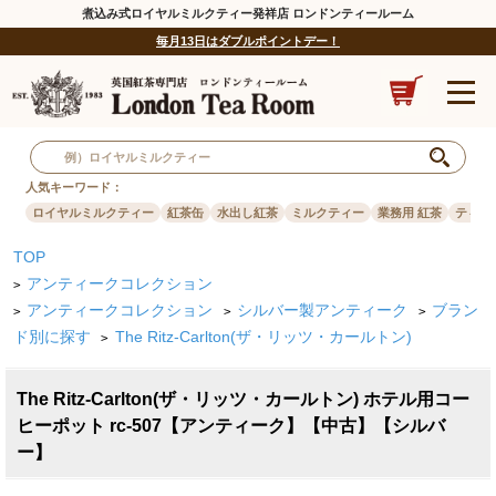
煮込み式ロイヤルミルクティー発祥店 ロンドンティールーム
毎月13日はダブルポイントデー！
人気キーワード：
ロイヤルミルクティー
紅茶缶
水出し紅茶
ミルクティー
業務用 紅茶
ティー
TOP
アンティークコレクション
>
アンティークコレクション
シルバー製アンティーク
ブラン
>
>
>
ド別に探す
The Ritz-Carlton(ザ・リッツ・カールトン)
>
The Ritz-Carlton(ザ・リッツ・カールトン) ホテル用コー
ヒーポット rc-507【アンティーク】【中古】【シルバ
ー】