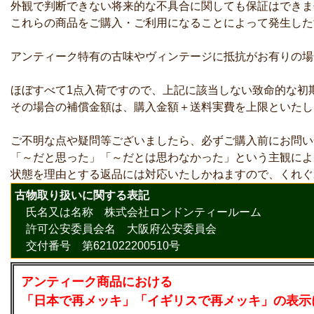
外観で判断できない将来的な不具合に関しても保証はできま
これらの商品をご購入・ご利用になることによって発生した
アンティーク特有の古味やヴィンテージに抵抗がお有りの場
ほぼすべて1点入荷ですので、上記に該当しない致命的な初
その場合の補償金額は、購入金額＋送料実費を上限といたし
ご不明な点や疑問等ございましたら、必ずご購入前にお問い
「～だと思った」「～だとは思わなかった」という主観によ
状態を理由とする返品には対応いたしかねますので、くれぐ
古物取り扱いに関する表記
氏名又は名称 株式会社ロンドンティールーム
許可公安委員会名 大阪府公安委員会
交付番号 第621022200510号
アンティーク商品における
「日本で再メッキ」「イギリスで再メッキ」の表示