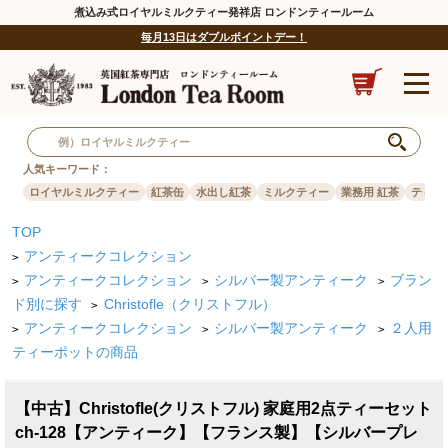
煮込み式ロイヤルミルクティー発祥店 ロンドンティールーム
毎月13日はダブルポイントデー！
人気キーワード：
ロイヤルミルクティー
紅茶缶
水出し紅茶
ミルクティー
業務用 紅茶
ティー
TOP
アンティークコレクション
>
アンティークコレクション
シルバー製アンティーク
ブラン
>
>
>
ド別に探す
Christofle（クリストフル）
>
アンティークコレクション
シルバー製アンティーク
２人用
>
>
>
ティーポットの商品
【中古】Christofle(クリストフル) 家庭用2点ティーセット
ch-128【アンティーク】【フランス製】【シルバープレ