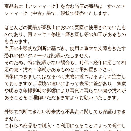
商品名に【アンティーク】を含む当店の商品は、すべてア
ンティーク（中古）品で、現状で販売いたします。
ほとんどの商品が業務上において実際に使用されていたも
のであり、再メッキ・修理・磨き直し等の加工があるもの
を含みます。
当店の主観的な判断に基づき、使用に重大な支障をきたす
恐れの低いダメージは記載いたしません。
そのため、特に記載がない場合も、時代・経年に応じて相
応の傷・汚れ・摩耗があるものとご承知置き下さい。
画像につきましてはなるべく実物に近づけるように注意し
ておりますが、環境の違いによって表示に差があり、角度
や明るさ等撮影時の影響により写真に写らない傷や汚れが
あることをご理解いただきますようお願いいたします。
外観で判断できない将来的な不具合に関しても保証はでき
ません。
これらの商品をご購入・ご利用になることによって発生し