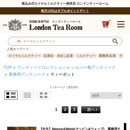
煮込み式ロイヤルミルクティー発祥店 ロンドンティールーム
毎月13日はダブルポイントデー！
人気キーワード：
ロイヤルミルクティー
紅茶缶
水出し紅茶
ミルクティー
業務用 紅茶
ティー
TOP
アンティークコレクション
シルバー製アンティーク
>
>
業務用アンティーク
ティーポット
>
>
1 / 3ページ
（全51件）
1
2
3
次へ
【中古】Mappin&Webb(マッピン&ウェッブ) 業務用テ