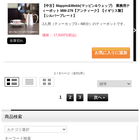
【中古】Mappin&Webb(マッピン&ウェッブ) 業務用テ
ィーポット MW-279【アンティーク】【イギリス製】
【シルバープレート】
2人用（ティーカップ3～4杯分）のティーポットです。
価格： 17,600円(税込)
在庫切れ
1 / 3ページ
（全51件）
1
2
3
次へ
商品検索
キーワード検索