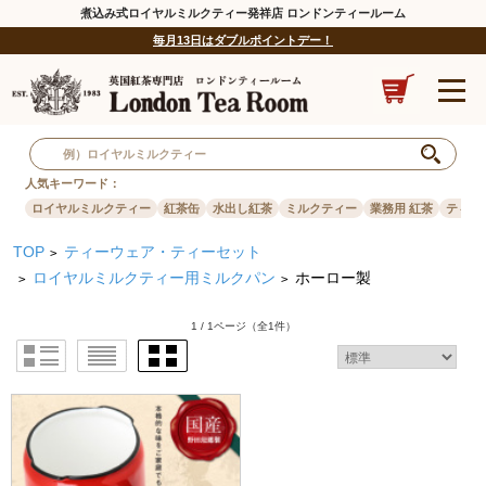
煮込み式ロイヤルミルクティー発祥店 ロンドンティールーム
毎月13日はダブルポイントデー！
人気キーワード：
ロイヤルミルクティー
紅茶缶
水出し紅茶
ミルクティー
業務用 紅茶
ティー
TOP
ティーウェア・ティーセット
>
ロイヤルミルクティー用ミルクパン
ホーロー製
>
>
1 / 1ページ
（全1件）