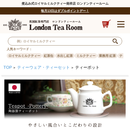
煮込み式ロイヤルミルクティー発祥店 ロンドンティールーム
毎月13日はダブルポイントデー！
人気キーワード：
ロイヤルミルクティー
紅茶缶
水出し紅茶
ミルクティー
業務用 紅茶
ティー
TOP
ティーウェア・ティーセット
ティーポット
>
>