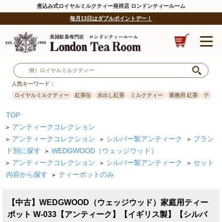
煮込み式ロイヤルミルクティー発祥店 ロンドンティールーム
毎月13日はダブルポイントデー！
人気キーワード：
ロイヤルミルクティー
紅茶缶
水出し紅茶
ミルクティー
業務用 紅茶
ティー
TOP
アンティークコレクション
>
アンティークコレクション
シルバー製アンティーク
ブラン
>
>
>
ド別に探す
WEDGWOOD（ウェッジウッド）
>
アンティークコレクション
シルバー製アンティーク
セット
>
>
>
内容から探す
ティーポットのみ
>
【中古】WEDGWOOD（ウェッジウッド）家庭用ティー
ポット W-033【アンティーク】【イギリス製】【シルバ