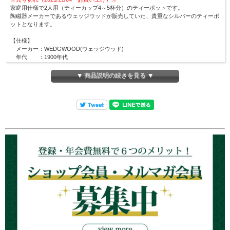
家庭用仕様で2人用（ティーカップ4～5杯分）のティーポットです。
陶磁器メーカーであるウェッジウッドが販売していた、貴重なシルバーのティーポ
ットとなります。
【仕様】
メーカー：WEDGWOOD(ウェッジウッド)
年代 ：1900年代
改装国 ：イギリス
▼ 商品説明の続きを見る ▼
【サイズ】
ティーポット：幅約250mm×高さ約140mm
容量約900cc
⇒
他のWEDGWOODの商品も見る
アンティークシルバーウェアの在庫について
ロンドンティールームで扱うアンティークは全て一点商品です。
商品は各オンラインショップ・実店舗と在庫を共有しているため、在庫有りと表示
されていても
ご注文のタイミングにより、売切れとなる
場合がございます。
その場合はメールにてご連絡致しますので、予めご理解・ご了承のほど宜しくお願
い申し上げます。