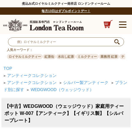
煮込み式ロイヤルミルクティー発祥店 ロンドンティールーム
毎月13日はダブルポイントデー！
人気キーワード：
ロイヤルミルクティー
紅茶缶
水出し紅茶
ミルクティー
業務用 紅茶
ティー
TOP
アンティークコレクション
>
アンティークコレクション
シルバー製アンティーク
ブラン
>
>
>
ド別に探す
WEDGWOOD（ウェッジウッド）
>
【中古】WEDGWOOD（ウェッジウッド）家庭用ティー
ポット W-007【アンティーク】【イギリス製】【シルバ
ープレート】