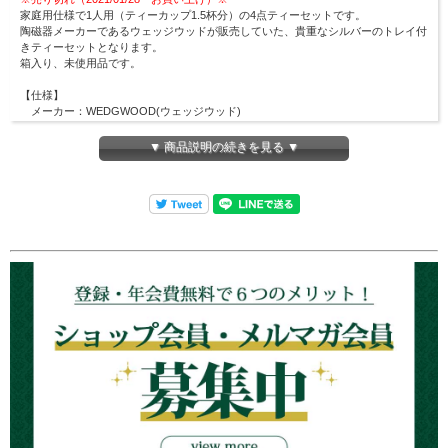
家庭用仕様で1人用（ティーカップ1.5杯分）の4点ティーセットです。
陶磁器メーカーであるウェッジウッドが販売していた、貴重なシルバーのトレイ付
きティーセットとなります。
箱入り、未使用品です。
【仕様】
メーカー：WEDGWOOD(ウェッジウッド)
【サイズ】
▼ 商品説明の続きを見る ▼
ティーポット ：幅約170mm×高さ約105mm
容量約350cc
ミルクポット ：幅約 85mm×高さ約 75mm
シュガーポット：幅約120mm×高さ約 65mm
トレイ ：幅約215mm×長さ約290mm
⇒
他のWEDGWOODの商品も見る
アンティークシルバーウェアの在庫について
ロンドンティールームで扱うアンティークは全て一点商品です。
商品は各オンラインショップ・実店舗と在庫を共有しているため、在庫有りと表示
されていても
ご注文のタイミングにより、売切れとなる
場合がございます。
その場合はメールにてご連絡致しますので、予めご理解・ご了承のほど宜しくお願
い申し上げます。