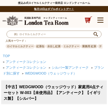
煮込み式ロイヤルミルクティー発祥店 ロンドンティールーム
毎月13日はダブルポイントデー！
人気キーワード：
ロイヤルミルクティー
紅茶缶
水出し紅茶
ミルクティー
業務用 紅茶
ティー
TOP
アンティークコレクション
>
アンティークコレクション
シルバー製アンティーク
ブラン
>
>
>
ド別に探す
WEDGWOOD（ウェッジウッド）
>
【中古】WEDGWOOD（ウェッジウッド）家庭用4点ティ
ーセット W-003【未使用品】【アンティーク】【イギリ
ス製】【シルバー】