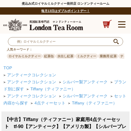
煮込み式ロイヤルミルクティー発祥店 ロンドンティールーム
毎月13日はダブルポイントデー！
人気キーワード：
ロイヤルミルクティー
紅茶缶
水出し紅茶
ミルクティー
業務用 紅茶
ティー
TOP
アンティークコレクション
>
アンティークコレクション
シルバー製アンティーク
ブラン
>
>
>
ド別に探す
Tiffany（ティファニー）
>
アンティークコレクション
シルバー製アンティーク
セット
>
>
>
内容から探す
4点ティーセット
Tiffany（ティファニー）
>
>
【中古】Tiffany（ティファニー）家庭用4点ティーセッ
ト tf-90【アンティーク】【アメリカ製】【シルバープレ