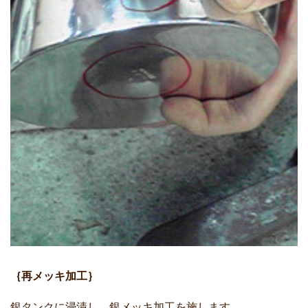
｛再メッキ加工｝
銀タンクに浸漬し、銀メッキ加工を施します。