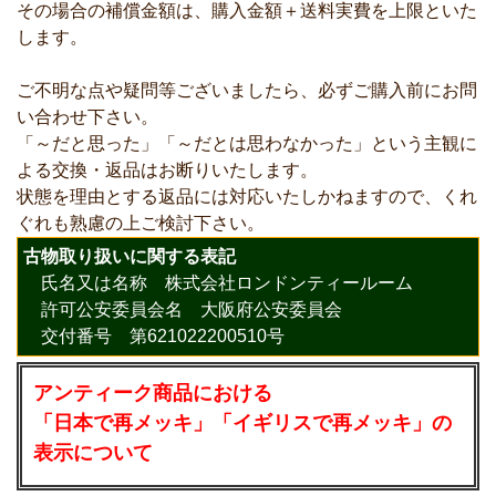
その場合の補償金額は、購入金額＋送料実費を上限といた
します。
ご不明な点や疑問等ございましたら、必ずご購入前にお問
い合わせ下さい。
「～だと思った」「～だとは思わなかった」という主観に
よる交換・返品はお断りいたします。
状態を理由とする返品には対応いたしかねますので、くれ
ぐれも熟慮の上ご検討下さい。
古物取り扱いに関する表記
氏名又は名称 株式会社ロンドンティールーム
許可公安委員会名 大阪府公安委員会
交付番号 第621022200510号
アンティーク商品における
「日本で再メッキ」「イギリスで再メッキ」の
表示について