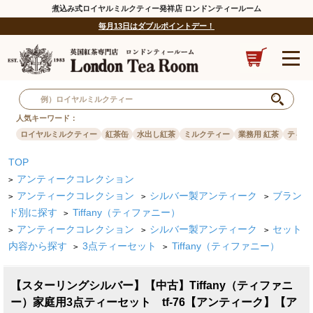
煮込み式ロイヤルミルクティー発祥店 ロンドンティールーム
毎月13日はダブルポイントデー！
人気キーワード：
ロイヤルミルクティー
紅茶缶
水出し紅茶
ミルクティー
業務用 紅茶
ティー
TOP
アンティークコレクション
>
アンティークコレクション
シルバー製アンティーク
ブラン
>
>
>
ド別に探す
Tiffany（ティファニー）
>
アンティークコレクション
シルバー製アンティーク
セット
>
>
>
内容から探す
3点ティーセット
Tiffany（ティファニー）
>
>
【スターリングシルバー】【中古】Tiffany（ティファニ
ー）家庭用3点ティーセット tf-76【アンティーク】【ア