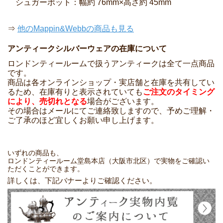
シュガーポット：幅約 76mm×高さ約 45mm
⇒
他のMappin&Webbの商品も見る
アンティークシルバーウェアの在庫について
ロンドンティールームで扱うアンティークは全て一点商品
です。
商品は各オンラインショップ・実店舗と在庫を共有してい
るため、在庫有りと表示されていても
ご注文のタイミング
により、売切れとなる
場合がございます。
その場合はメールにてご連絡致しますので、予めご理解・
ご了承のほど宜しくお願い申し上げます。
いずれの商品も、
ロンドンティールーム堂島本店（大阪市北区）で実物をご確認い
ただくことができます。
詳しくは、下記バナーよりご確認ください。