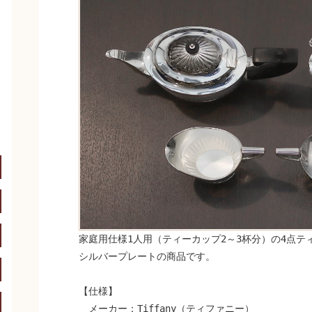
開く
開く
開く
家庭用仕様1人用（ティーカップ2～3杯分）の4点テ
開く
シルバープレートの商品です。
開く
【仕様】
開く
メーカー：Tiffany（ティファニー）