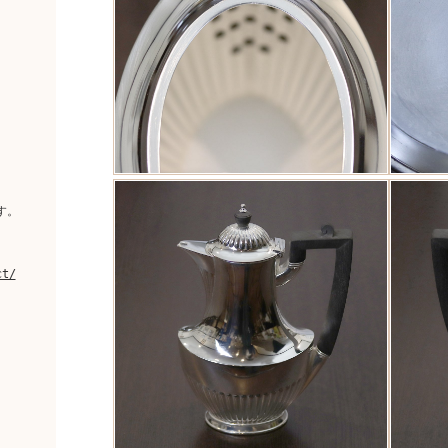
。
す。
ct/