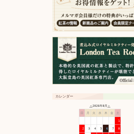
カレンダー
＜
2026年8月
＞
日
月
火
水
木
金
土
1
2
3
4
5
6
7
8