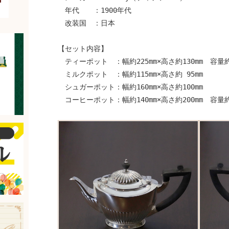
年代 ：1900年代
改装国 ：日本
【セット内容】
ティーポット ：幅約225mm×高さ約130mm 容量約4
ミルクポット ：幅約115mm×高さ約 95mm
シュガーポット：幅約160mm×高さ約100mm
コーヒーポット：幅約140mm×高さ約200mm 容量約5