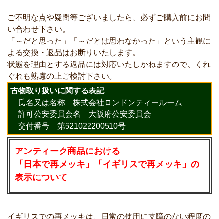
ご不明な点や疑問等ございましたら、必ずご購入前にお問
い合わせ下さい。
「～だと思った」「～だとは思わなかった」という主観に
よる交換・返品はお断りいたします。
状態を理由とする返品には対応いたしかねますので、くれ
ぐれも熟慮の上ご検討下さい。
古物取り扱いに関する表記
氏名又は名称 株式会社ロンドンティールーム
許可公安委員会名 大阪府公安委員会
交付番号 第621022200510号
アンティーク商品における
「日本で再メッキ」「イギリスで再メッキ」の
表示について
イギリスでの再メッキは、日常の使用に支障のない程度の