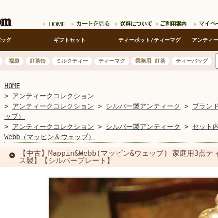
バッグ
ギフトセット
ティーポット/ティーマグ
アンティ
福袋
紅茶缶
ミルクティー
ティーマグ
業務用 紅茶
ティーバッグ
HOME
>
アンティークコレクション
>
アンティークコレクション
>
シルバー製アンティーク
>
ブラン
ッブ）
>
アンティークコレクション
>
シルバー製アンティーク
>
セット
Webb（マッピン＆ウェッブ）
【中古】Mappin&Webb(マッピン&ウェッブ) 家庭用3点
ス製】【シルバープレート】