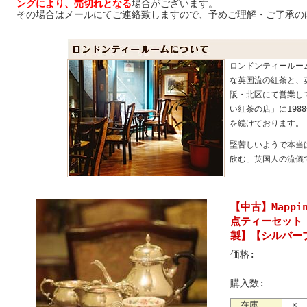
ングにより、売切れとなる
場合がございます。
その場合はメールにてご連絡致しますので、予めご理解・ご了承の
ロンドンティールーム
な英国流の紅茶と、
阪・北区にて営業し
い紅茶の店」に198
を続けております。
堅苦しいようで本当
飲む」英国人の流儀
【中古】Mappi
点ティーセット 
製】【シルバー
価格:
購入数:
在庫
×