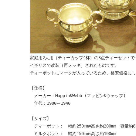
家庭用2人用（ティーカップ4杯）の3点ティーセットで
イギリスで改装（再メッキ）されたものです。
ティーポットにマークが入っているため、格安価格にし
【仕様】
メーカー：Mappin&Webb (マッピン&ウェッブ)
年代：1900～1940
【サイズ】
ティーポット： 幅約250mm×高さ約200mm 容量約80
ミルクポット： 幅約150mm×高さ約100mm