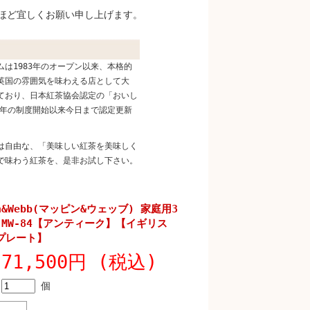
ほど宜しくお願い申し上げます。
は1983年のオープン以来、本格的
英国の雰囲気を味わえる店として大
ており、日本紅茶協会認定の「おいし
8年の制度開始以来今日まで認定更新
は自由な、「美味しい紅茶を美味しく
で味わう紅茶を、是非お試し下さい。
n&Webb(マッピン&ウェッブ) 家庭用3
MW-84【アンティーク】【イギリス
プレート】
71,500円 (税込)
個