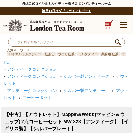
煮込み式ロイヤルミルクティー発祥店 ロンドンティールーム
毎月13日はダブルポイントデー！
人気キーワード：
ロイヤルミルクティー
紅茶缶
水出し紅茶
ミルクティー
業務用 紅茶
ティー
TOP
アンティークコレクション
>
アンティークコレクション
シルバー製アンティーク
アウト
>
>
>
レット
アンティークコレクション
シルバー製アンティーク
アウト
>
>
>
レット
コーヒーポット
>
【中古】【アウトレット】Mappin&Webb(マッピン＆ウ
ェッブ) 2点コーヒーセット MW-323【アンティーク】【イ
ギリス製】【シルバープレート】