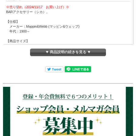
※売り切れ（2024/11/17 お買い上げ）※
BARアクセサリー（シカ）。
【仕様】
メーカー：Mappin&Webb (マッピン&ウェッブ)
年代：1900～
【商品サイズ】
幅約120mm×高さ約130mm
▼ 商品説明の続きを見る ▼
⇒
他のMappin&Webbの商品も見る
アンティークシルバーウェアの在庫について
ロンドンティールームで扱うアンティークは全て一点商品です。
商品は各オンラインショップ・実店舗と在庫を共有しているため、在庫有りと表示
されていても
ご注文のタイミングにより、売切れとなる
場合がございます。
その場合はメールにてご連絡致しますので、予めご理解・ご了承のほど宜しくお願
い申し上げます。
いずれの商品も、
ロンドンティールーム堂島本店（大阪市北区）で実物をご確認い
ただくことができます。
詳しくは、下記バナーよりご確認ください。