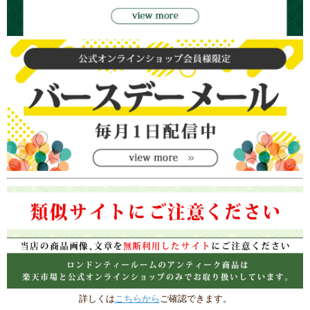
商品名に【アンティーク】を含む当店の商品は、すべてアンティーク（中古）品
で、現状で販売いたします。
ほとんどの商品が業務上において実際に使用されていたものであり、再メッキ・修
理・磨き直し等の加工があるものを含みます。
当店の主観的な判断に基づき、使用に重大な支障をきたす恐れの低いダメージは記
載いたしません。
そのため、特に記載がない場合も、時代・経年に応じて相応の傷・汚れ・摩耗があ
るものとご承知置き下さい。
画像につきましてはなるべく実物に近づけるように注意しておりますが、環境の違
いによって表示に差があり、角度や明るさ等撮影時の影響により写真に写らない傷
や汚れがあることをご理解いただきますようお願いいたします。
外観で判断できない将来的な不具合に関しても保証はできません。
これらの商品をご購入・ご利用になることによって発生したすべての影響につい
て、その好悪を問わず、当店に補償・賠償の責任がないことを予めご了承くださ
詳しくは
こちらから
ご確認できます。
い。