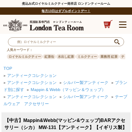
煮込み式ロイヤルミルクティー発祥店 ロンドンティールーム
毎月13日はダブルポイントデー！
人気キーワード：
ロイヤルミルクティー
紅茶缶
水出し紅茶
ミルクティー
業務用 紅茶
ティー
TOP
アンティークコレクション
>
アンティークコレクション
シルバー製アンティーク
ブラン
>
>
>
ド別に探す
Mappin & Webb（マッピン＆ウェッブ）
>
アンティークコレクション
シルバー製アンティーク
テーブ
>
>
>
ルウェア アクセサリー
【中古】Mappin&Webb(マッピン&ウェッブ)BARアクセ
サリー（シカ） MW-131【アンティーク】【イギリス製】