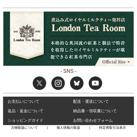
アンティーク特有の古味やヴィンテージに抵抗がお有りの場合は、新品をご検討下
さい。
ほぼすべて1点入荷ですので、上記に該当しない致命的な初期不良の場合、返金対
応になります。
その場合の補償金額は、購入金額＋送料実費を上限といたします。
ご不明な点や疑問等ございましたら、必ずご購入前にお問い合わせ下さい。
「～だと思った」「～だとは思わなかった」という主観による交換・返品はお断り
いたします。
状態を理由とする返品には対応いたしかねますので、くれぐれも熟慮の上ご検討下
さい。
古物取り扱いに関する表記
- SNS -
氏名又は名称 株式会社ロンドンティールーム
許可公安委員会名 大阪府公安委員会
交付番号 第621022200510号
アンティーク商品における
お支払いについて
配送・運送について
「日本で再メッキ」「イギリスで再メッキ」の
返品・返金について
納品書・領収書について
表示について
ショッピングガイド
お問い合わせフォーム
古物取扱について
|
個人情報の取扱
|
特定商取引法表示