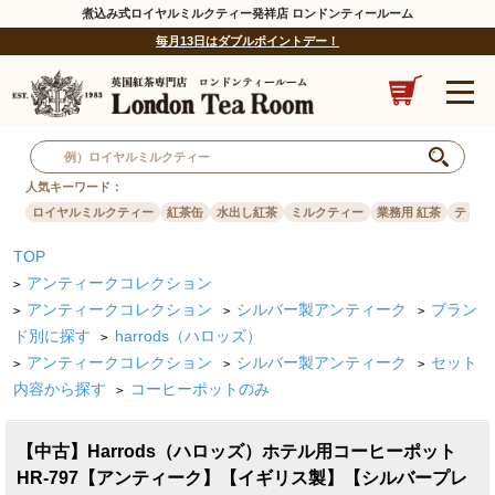
煮込み式ロイヤルミルクティー発祥店 ロンドンティールーム
毎月13日はダブルポイントデー！
人気キーワード：
ロイヤルミルクティー
紅茶缶
水出し紅茶
ミルクティー
業務用 紅茶
ティー
TOP
アンティークコレクション
>
アンティークコレクション
シルバー製アンティーク
ブラン
>
>
>
ド別に探す
harrods（ハロッズ）
>
アンティークコレクション
シルバー製アンティーク
セット
>
>
>
内容から探す
コーヒーポットのみ
>
【中古】Harrods（ハロッズ）ホテル用コーヒーポット
HR-797【アンティーク】【イギリス製】【シルバープレ