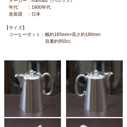
メーカー：Harrods（ハロッズ）
年代 ：1900年代
改装国 ：日本
【サイズ】
コーヒーポット：幅約165mm×高さ約180mm
容量約950cc