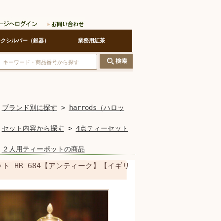
ークシルバー（銀器）
業務用紅茶
>
ブランド別に探す
>
harrods（ハロッ
>
セット内容から探す
>
4点ティーセット
>
２人用ティーポットの商品
ット HR-684【アンティーク】【イギリ