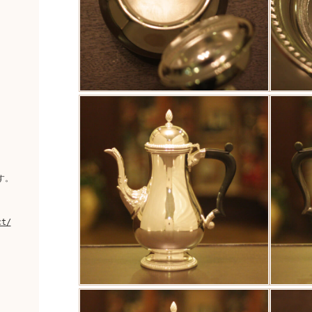
。
す。
ct/