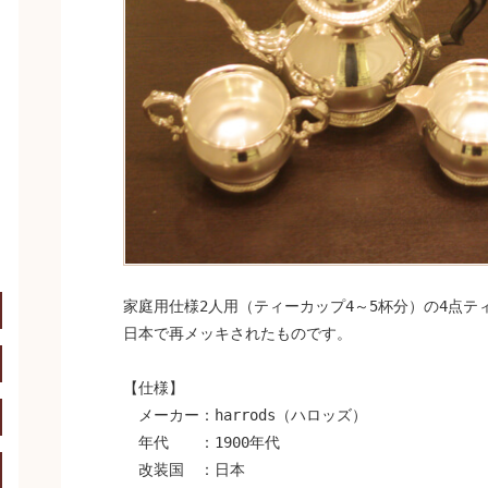
開く
家庭用仕様2人用（ティーカップ4～5杯分）の4点テ
開く
日本で再メッキされたものです。
開く
【仕様】
メーカー：harrods（ハロッズ）
開く
年代 ：1900年代
改装国 ：日本
開く