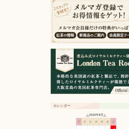
カレンダー
＜
2026年8月
＞
日
月
火
水
木
金
土