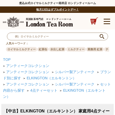
煮込み式ロイヤルミルクティー発祥店 ロンドンティールーム
毎月13日はダブルポイントデー！
人気キーワード：
ロイヤルミルクティー
紅茶缶
水出し紅茶
ミルクティー
業務用 紅茶
ティー
TOP
アンティークコレクション
>
アンティークコレクション
シルバー製アンティーク
ブラン
>
>
>
ド別に探す
ELKINGTON（エルキントン）
>
アンティークコレクション
シルバー製アンティーク
セット
>
>
>
内容から探す
4点ティーセット
ELKINGTON（エルキント
>
>
ン）
【中古】ELKINGTON（エルキントン） 家庭用4点ティー