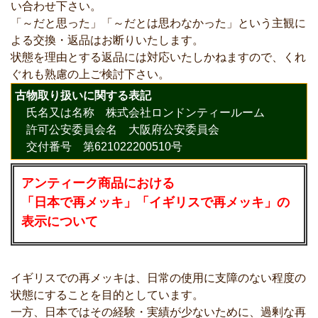
い合わせ下さい。
「～だと思った」「～だとは思わなかった」という主観に
よる交換・返品はお断りいたします。
状態を理由とする返品には対応いたしかねますので、くれ
ぐれも熟慮の上ご検討下さい。
古物取り扱いに関する表記
氏名又は名称 株式会社ロンドンティールーム
許可公安委員会名 大阪府公安委員会
交付番号 第621022200510号
アンティーク商品における
「日本で再メッキ」「イギリスで再メッキ」の
表示について
イギリスでの再メッキは、日常の使用に支障のない程度の
状態にすることを目的としています。
一方、日本ではその経験・実績が少ないために、過剰な再