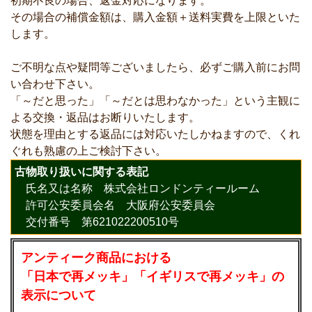
初期不良の場合、返金対応になります。
その場合の補償金額は、購入金額＋送料実費を上限といた
します。
ご不明な点や疑問等ございましたら、必ずご購入前にお問
い合わせ下さい。
「～だと思った」「～だとは思わなかった」という主観に
よる交換・返品はお断りいたします。
状態を理由とする返品には対応いたしかねますので、くれ
ぐれも熟慮の上ご検討下さい。
古物取り扱いに関する表記
氏名又は名称 株式会社ロンドンティールーム
許可公安委員会名 大阪府公安委員会
交付番号 第621022200510号
アンティーク商品における
「日本で再メッキ」「イギリスで再メッキ」の
表示について