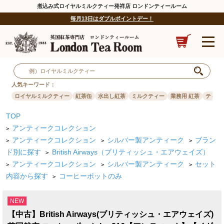
煮込み式ロイヤルミルクティー発祥店 ロンドンティールーム
毎月13日はダブルポイントデー！
人気キーワード：
ロイヤルミルクティー
紅茶缶
水出し紅茶
ミルクティー
業務用 紅茶
ティー
TOP
アンティークコレクション
>
アンティークコレクション
シルバー製アンティーク
ブラン
>
>
>
ド別に探す
British Airways（ブリティッシュ・エアウェイズ）
>
アンティークコレクション
シルバー製アンティーク
セット
>
>
>
内容から探す
コーヒーポットのみ
>
NEW
【中古】British Airways(ブリティッシュ・エアウェイズ)