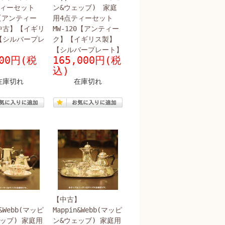
ティーセット
ン&ウェッブ) 家庭
7【アンティー
用4点ティーセット
中古】【イギリ
MW-120【アンティー
【シルバープレ
ク】【イギリス製】
【シルバープレート】
500円(税
165,000円(税
込)
在庫切れ
在庫切れ
】
【中古】
n&Webb(マッピ
Mappin&Webb(マッピ
ッブ) 家庭用
ン&ウェッブ) 家庭用