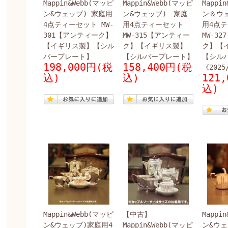
Mappin&Webb(マッピ
Mappin&Webb(マッピ
Mappi
ン&ウェッブ) 家庭用
ン&ウェッブ) 家庭
ン＆ウェ
4点ティーセット MW-
用4点ティーセット
用4点
301【アンティーク】
MW-315【アンティー
MW-3
【イギリス製】【シル
ク】【イギリス製】
ク】【
バープレート】
【シルバープレート】
【シル
198,000円(税
158,400円(税
《2025
込)
込)
121
込)
く
開く
開く
開く
Mappin&Webb(マッピ
【中古】
Mappi
開く
ン&ウェッブ)家庭用4
Mappin&Webb(マッピ
ン&ウェ