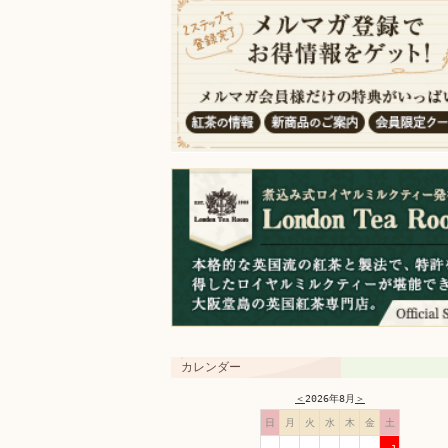
カレンダー
＜
2026年8月
＞
日
月
火
水
木
金
土