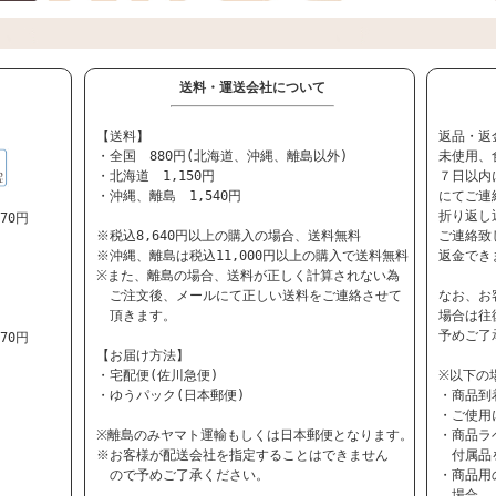
送料・運送会社について
【送料】
返品・返
・全国 880円(北海道、沖縄、離島以外)
未使用、
・北海道 1,150円
７日以内
・沖縄、離島 1,540円
にてご連
折り返し
70円
※税込8,640円以上の購入の場合、送料無料
ご連絡致
※沖縄、離島は税込11,000円以上の購入で送料無料
返金でき
※また、離島の場合、送料が正しく計算されない為
ご注文後、メールにて正しい送料をご連絡させて
なお、お
頂きます。
場合は往
予めご了
70円
【お届け方法】
・宅配便(佐川急便)
※以下の
・ゆうパック(日本郵便)
・商品到
・ご使用
※離島のみヤマト運輸もしくは日本郵便となります。
・商品ラ
※お客様が配送会社を指定することはできません
付属品を
ので予めご了承ください。
・商品用
場合。