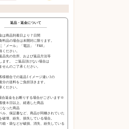
返品・返金について
金は商品到着日より７日間
食料品の場合は未開封に限ります。
に「メール」「電話」「FAX」
絡ください。
返品先の住所、および返品方法等
します。 ご返品頂けない場合は
ませんのご了承ください。
客様都合での返品(イメージ違い)の
復分の送料をご負担頂きます。
承ください。
場合返金をお断りする場合がございます※
着後８日以上、経過した商品
になった商品
ベル、保証書など、商品が同梱されていた
破壊、紛失、損失している場合。
の箱・袋などが破損、消失、紛失している