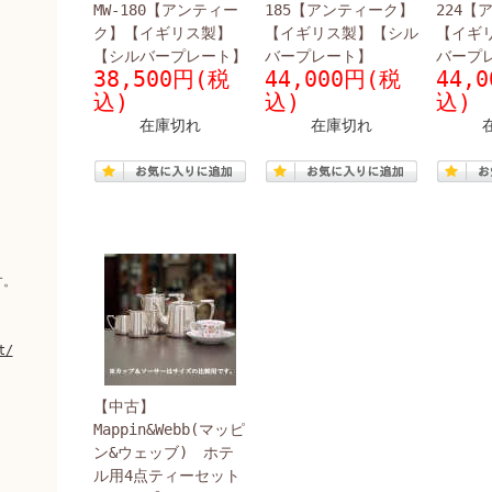
MW-180【アンティー
185【アンティーク】
224【
ク】【イギリス製】
【イギリス製】【シル
【イギ
【シルバープレート】
バープレート】
バープ
38,500円(税
44,000円(税
44,
込)
込)
込)
在庫切れ
在庫切れ
。
す。
t/
【中古】
Mappin&Webb(マッピ
ン&ウェッブ) ホテ
ル用4点ティーセット