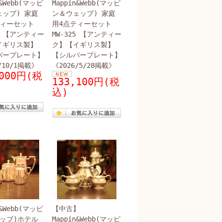
n&Webb(マッピ
Mappin&Webb(マッピ
ッブ) 家庭
ン＆ウェッブ) 家庭
ティーセット
用4点ティーセット
27 【アンティー
MW-325 【アンティー
イギリス製】
ク】【イギリス製】
バープレート】
【シルバープレート】
/10/1掲載》
《2026/5/28掲載》
,000円(税
133,100円(税
込)
n&Webb(マッピ
【中古】
ッブ)ホテル
Mappin&Webb(マッピ