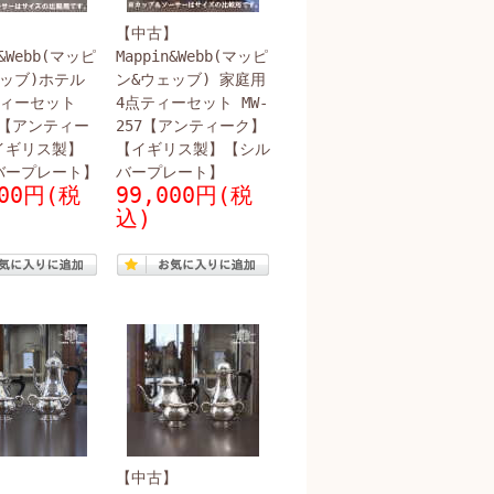
】
【中古】
n&Webb(マッピ
Mappin&Webb(マッピ
ッブ)ホテル
ン&ウェッブ) 家庭用
ティーセット
4点ティーセット MW-
49【アンティー
257【アンティーク】
イギリス製】
【イギリス製】【シル
バープレート】
バープレート】
200円(税
99,000円(税
込)
】
【中古】