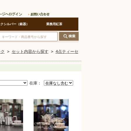
ークシルバー（銀器）
業務用紅茶
ーク
>
セット内容から探す
>
4点ティーセ
在庫：