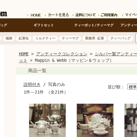
バッグ
ギフトセット
ティーポット/ティーマグ
アンティ
福袋
紅茶缶
ミルクティー
ティーマグ
業務用 紅茶
ティーバッグ
HOME
>
アンティークコレクション
>
シルバー製アンティ
開く
ット
> Mappin & Webb（マッピン＆ウェッブ）
商品一覧
説明付き
/ 写真のみ
並び順：
1件～21件 （全21件）