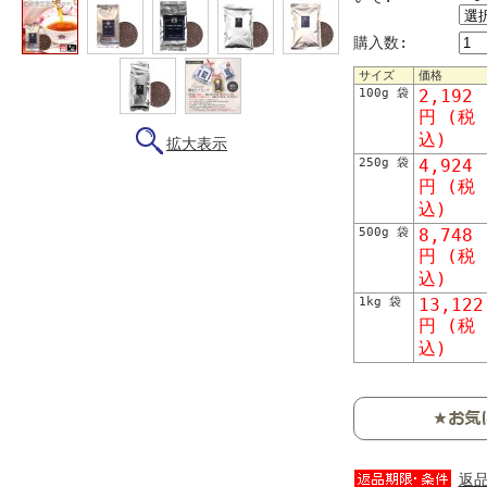
購入数:
サイズ
価格
100g 袋
2,192
円 (税
込)
拡大表示
250g 袋
4,924
円 (税
込)
500g 袋
8,748
円 (税
込)
1kg 袋
13,122
円 (税
込)
返