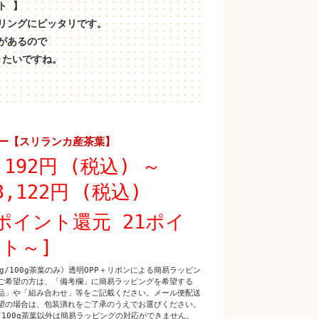
ト 】
リングにピッタリです。
があるので
きたいですね。
ー【スリランカ産茶葉】
,192円 (税込)
～
3,122円 (税込)
ポイント還元 21ポイ
ト～]
0g/100g茶葉のみ》透明OPP＋リボンによる簡易ラッピン
ご希望の方は、「備考欄」に簡易ラッピングを希望する
品」や「組み合わせ」等をご記載ください。メール便配送
望の場合は、包装潰れをご了承のうえでお選びください。
g/100g茶葉以外は簡易ラッピングの対応ができません。