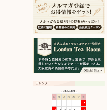
カレンダー
＜
2026年8月
＞
日
月
火
水
木
金
土
1
2
3
4
5
6
7
8