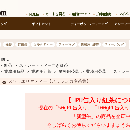
バッグ
ギフトセット
ティーポット/ティーマグ
アンティ
福袋
紅茶缶
ミルクティー
ティーマグ
業務用 紅茶
ティーバッグ
HOME
>
紅茶
>
ストレートティー向き紅茶
>
業務用商品
>
業務用紅茶
>
業務用茶葉
>
業務用茶葉 - ストレ
ヌワラエリヤティー【スリランカ産茶葉】
【 PU缶入り紅茶につ
現在の「50gPU缶入り」「100gPU缶
「新型缶」の商品を企画
今しばらくお待ちくださいますよう