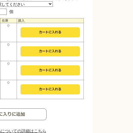
個
在庫
購入
○
○
○
○
品についての詳細はこちら