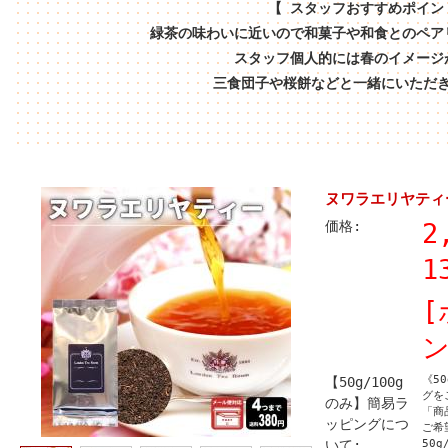
【 スタッフおすすめポイン
緑茶の味わいに近いので和菓子や和食とのペア
スタッフ個人的には春のイメージ
三食団子や桜餅などと一緒にいただ
ヌワラエリヤティ
価格:
2
1
[
ン
《5
【50g/100g
グを
のみ】簡易ラ
「商
ッピングにつ
ご希
いて:
50